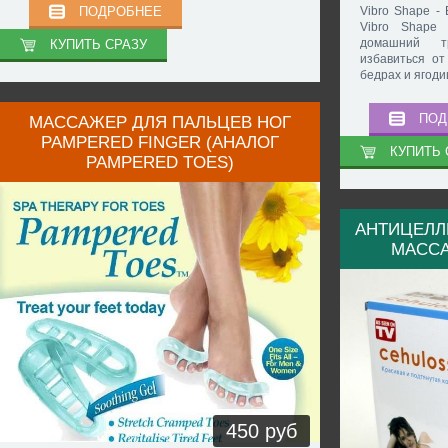
ПОДРОБНЕЕ
Vibro Shape -
Vibro Shape
домашний т
КУПИТЬ СРАЗУ
избавиться от
бедрах и ягоди
ПОД
МАССАЖЕР ДЛЯ ПАЛЬЦЕВ НОГ
PAMPERED FINGER (АНАЛОГ
КУПИТЬ 
PAMPERED TOES)
АНТИЦЕЛЛ
МАССА
450 руб