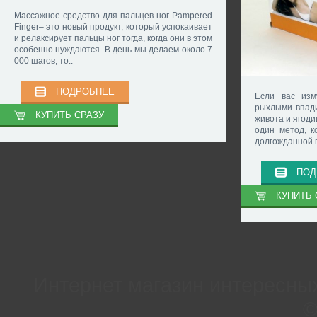
Массажное средство для пальцев ног Pampered
Finger– это новый продукт, который успокаивает
и релаксирует пальцы ног тогда, когда они в этом
особенно нуждаются. В день мы делаем около 7
000 шагов, то..
ПОДРОБНЕЕ
Если вас изм
рыхлыми впади
КУПИТЬ СРАЗУ
живота и ягод
один метод, к
долгожданной п
ПОД
КУПИТЬ 
Интернет магазин интересны
©