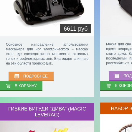
6611 руб
Маска для сна 
Основное направление использования
время непродо
массажёра для ног электрического – массаж
спите дома. 
стоп, где сосредоточено множество активных
последними п
точек и рефлекторных зон. Благодаря влиянию
расслабиться, 
на эти области происходит..
ПОД
ПОДРОБНЕЕ
В КОРЗИ
В КОРЗИНУ
НАБОР 
ГИБКИЕ БИГУДИ "ДИВА" (MAGIC
LEVERAG)