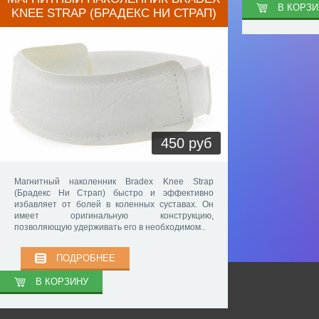
В КОРЗИ
KNEE STRAP (БРАДЕКС НИ СТРАП)
450 руб
Магнитный наколенник Bradex Knee Strap
(Брадекс Ни Страп) быстро и эффективно
избавляет от болей в коленных суставах. Он
имеет оригинальную конструкцию,
позволяющую удерживать его в необходимом..
ПОДРОБНЕЕ
В КОРЗИНУ