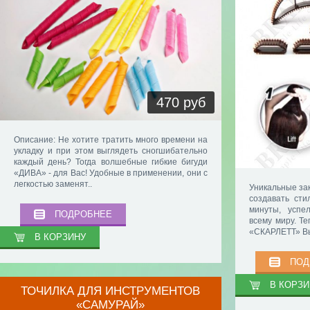
470 руб
Описание: Не хотите тратить много времени на
укладку и при этом выглядеть сногшибательно
каждый день? Тогда волшебные гибкие бигуди
«ДИВА» - для Вас! Удобные в применении, они с
легкостью заменят..
Уникальные за
создавать сти
минуты, успе
ПОДРОБНЕЕ
всему миру. Т
«СКАРЛЕТТ» Вы
В КОРЗИНУ
ПОД
В КОРЗИ
ТОЧИЛКА ДЛЯ ИНСТРУМЕНТОВ
«САМУРАЙ»